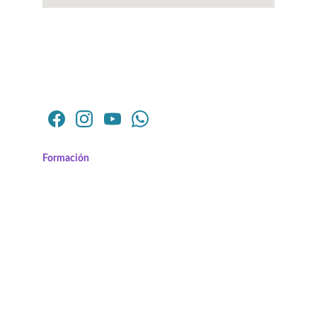
Desarrollamos competencias para el
 éxito laboral.
Formación
informacion@escitec.edu.co
Calle 8 # 4-26 Barrio Versalles
Calle 9 # 22-84
Facatativá - Cundinamarca - CO
La Mesa - Cundinamarca - CO